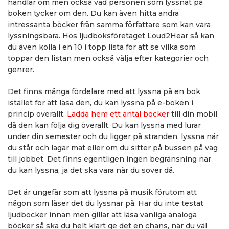
handlar om men också vad personen som lyssnat på
boken tycker om den. Du kan även hitta andra
intressanta böcker från samma författare som kan vara
lyssningsbara. Hos ljudboksföretaget Loud2Hear så kan
du även kolla i en 10 i topp lista för att se vilka som
toppar den listan men också välja efter kategorier och
genrer.
Det finns många fördelare med att lyssna på en bok
istället för att läsa den, du kan lyssna på e-boken i
princip överallt.
Ladda hem ett antal böcker
till din mobil
då den kan följa dig överallt. Du kan lyssna med lurar
under din semester och du ligger på stranden, lyssna när
du står och lagar mat eller om du sitter på bussen på väg
till jobbet. Det finns egentligen ingen begränsning när
du kan lyssna, ja det ska vara när du sover då.
Det är ungefär som att lyssna på musik förutom att
någon som läser det du lyssnar på. Har du inte testat
ljudböcker innan men gillar att läsa vanliga analoga
böcker så ska du helt klart ge det en chans, när du väl