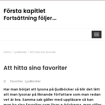
Första kapitlet
Fortsättning följer...
Toggle
navigat
Home
Ljudböcker
Att hitta sina favoriter
Att hitta sina favoriter
Favoriter
Ljudböcker
Har man börjat att lyssna på ljudböcker så blir det lätt
att man lyssnar på liknande författare som man redan
vet är bra. Samma sak gäller med uppläsare så kan
man ha sina favoriter som läser e-böckerna, man väljer